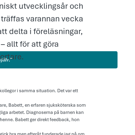
niskt utvecklingsår och
 träffas varannan vecka
tt delta i föreläsningar,
 allt för att göra
ortare.
jälv.”
 om att våga lita på sig själv.”
 kollegor i samma situation. Det var ett
are, Babett, en erfaren sjuksköterska som
agliga arbetet. Diagnoserna på barnen kan
 henne. Babett ger direkt feedback, hon
 gick bra men efteråt funderade jag på om