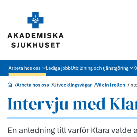
Arbeta hos oss
Lediga jobb
Utbildning och tjänstgöring
K
Jobb och utbildning
Arbeta hos oss
Utvecklingsvägar
Väx in i rollen
Int
Intervju med Kla
En anledning till varför Klara valde 