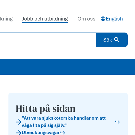
kning
Jobb och utbildning
Om oss
English
Sök
Hitta på sidan
”Att vara sjuksköterska handlar om att
våga lita på sig själv.”
Utvecklingsvägar