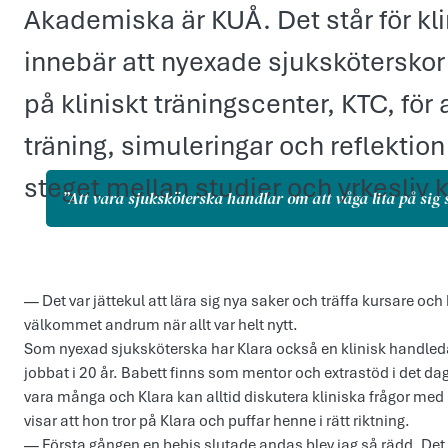
Akademiska är KUÅ. Det står för kli
innebär att nyexade sjuksköterskor
på kliniskt träningscenter, KTC, för a
träning, simuleringar och reflektion –
steget mellan studier och yrkesliv k
”Att vara sjuksköterska handlar om att våga lita på sig s
”Att vara sjuksköterska handlar
— Det var jättekul att lära sig nya saker och träffa kursare och
välkommet andrum när allt var helt nytt.
Som nyexad sjuksköterska har Klara också en klinisk handled
jobbat i 20 år. Babett finns som mentor och extrastöd i det d
vara många och Klara kan alltid diskutera kliniska frågor med
visar att hon tror på Klara och puffar henne i rätt riktning.
— Första gången en bebis slutade andas blev jag så rädd. Det