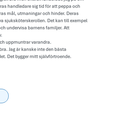
laras handledare sig tid för att peppa och
aras mål, utmaningar och hinder. Deras
lva sjuksköterskerollen. Det kan till exempel
 och undervisa barnens familjer. Att
v.
r och uppmuntrar varandra.
ra. Jag är kanske inte den bästa
et. Det bygger mitt självförtroende.