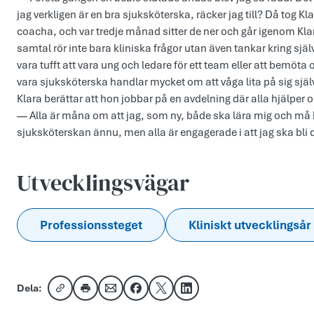
jag verkligen är en bra sjuksköterska, räcker jag till? Då tog K
coacha, och var tredje månad sitter de ner och går igenom Kl
samtal rör inte bara kliniska frågor utan även tankar kring sjä
vara tufft att vara ung och ledare för ett team eller att bemöta
vara sjuksköterska handlar mycket om att våga lita på sig själ
Klara berättar att hon jobbar på en avdelning där alla hjälpe
— Alla är måna om att jag, som ny, både ska lära mig och må b
sjuksköterskan ännu, men alla är engagerade i att jag ska bli d
Utvecklingsvägar
Professionssteget
Kliniskt utvecklingsår
Dela:
Kopiera länk
Skriv ut
Dela via e-post
Dela på Facebook
Dela på X
Dela på LinkedIn