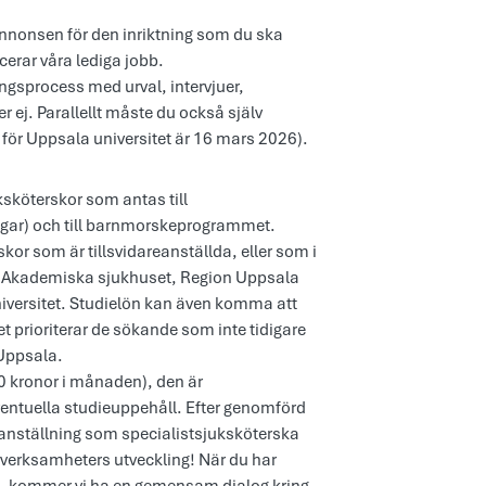
nnonsen för den inriktning som du ska
cerar våra lediga jobb.
ngsprocess med urval, intervjuer,
r ej. Parallellt måste du också själv
 för Uppsala universitet är 16 mars 2026).
ksköterskor som antas till
ngar) och till barnmorskeprogrammet.
skor som är tillsvidareanställda, eller som i
id Akademiska sjukhuset, Region Uppsala
iversitet. Studielön kan även komma att
t prioriterar de sökande som inte tidigare
 Uppsala.
 kronor i månaden), den är
entuella studieuppehåll. Efter genomförd
anställning som specialistsjuksköterska
a verksamheters utveckling! När du har