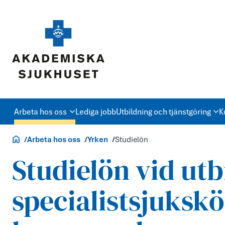
Arbeta hos oss
Lediga jobb
Utbildning och tjänstgöring
K
Jobb och utbildning
Arbeta hos oss
Yrken
Studielön
Studielön vid utbi
specialistsjukskö