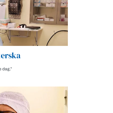
terska
e dag."