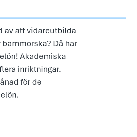
 av att vidareutbilda
ler barnmorska? Då har
dielön! Akademiska
era inriktningar.
ånad för de
ielön.