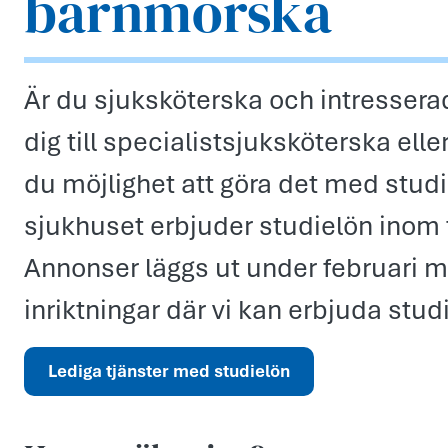
barnmorska
Är du sjuksköterska och intresserad
dig till specialistsjuksköterska el
du möjlighet att göra det med stu
sjukhuset erbjuder studielön inom fl
Annonser läggs ut under februari m
inriktningar där vi kan erbjuda stud
Lediga tjänster med studielön