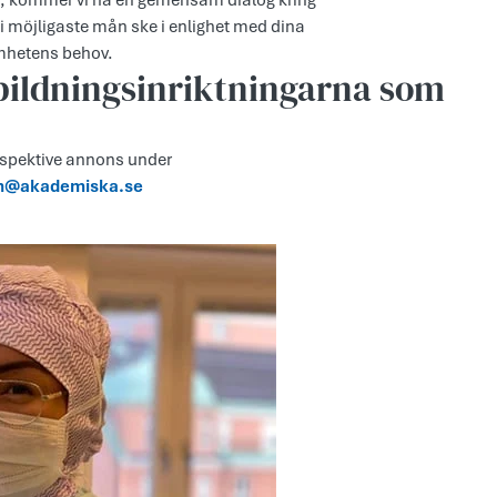
men, kommer vi ha en gemensam dialog kring
i möjligaste mån ske i enlighet med dina
mhetens behov.
bildningsinriktningarna som
espektive annons under
on@akademiska.se