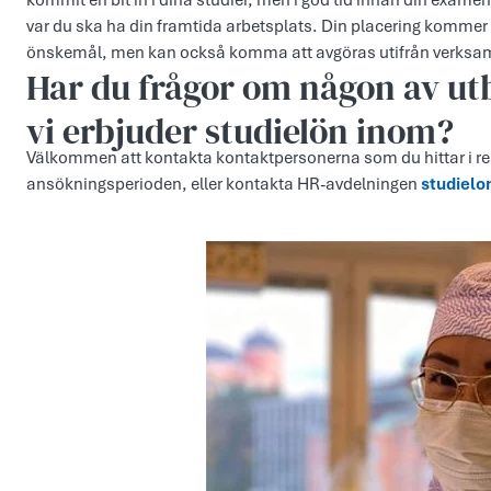
kommit en bit in i dina studier, men i god tid innan din exa
var du ska ha din framtida arbetsplats. Din placering kommer 
önskemål, men kan också komma att avgöras utifrån verksa
Har du frågor om någon av ut
vi erbjuder studielön inom?
Välkommen att kontakta kontaktpersonerna som du hittar i r
ansökningsperioden, eller kontakta HR-avdelningen
studiel