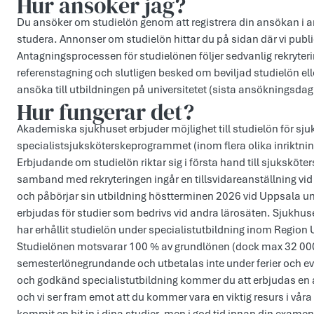
Hur ansöker jag?
Du ansöker om studielön genom att registrera din ansökan i a
studera. Annonser om studielön hittar du på sidan där vi publi
Antagningsprocessen för studielönen följer sedvanlig rekryteri
referenstagning och slutligen besked om beviljad studielön elle
ansöka till utbildningen på universitetet (sista ansökningsdag
Hur fungerar det?
Akademiska sjukhuset erbjuder möjlighet till studielön för sju
specialistsjuksköterskeprogrammet (inom flera olika inriktni
Erbjudande om studielön riktar sig i första hand till sjuksköter
samband med rekryteringen ingår en tillsvidareanställning v
och påbörjar sin utbildning höstterminen 2026 vid Uppsala un
erbjudas för studier som bedrivs vid andra lärosäten. Sjukhuse
har erhållit studielön under specialistutbildning inom Region
Studielönen motsvarar 100 % av grundlönen (dock max 32 000
semesterlönegrundande och utbetalas inte under ferier och ev
och godkänd specialistutbildning kommer du att erbjudas en 
och vi ser fram emot att du kommer vara en viktig resurs i vår