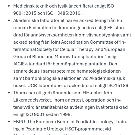
Medicinsk tek­nik och fysik är cer­tifie­rat en­ligt ISO
9001:2015 och ISO 13485:2016.
Akademis­ka laboratoriet har en ack­reditering från Eu­
ropean Federati­on for Im­munogenetics en­ligt EFI stan­
dard för analys­verksam­heten inom väv­nadstyp­n­ing samt
ack­reditering från Joint Acc­reditati­on Com­mittee of ‘In­
ternatio­nal Socie­ty for Cel­lular Therapy’ and ‘Eu­ropean
Group of Blood and Mar­row Transp­lantati­on’ en­ligt
JACIE-stan­dard för ben­märgstransp­lantati­on. Den
senare delas i samar­bete med hematologisek­tio­nen
samt bar­nonkologis­ka sek­tio­nen vid Akademis­ka ­sjuk­
huset. UCR-laboratoriet är ack­rediterat en­ligt ISO15189.
Thorax har ett god­kännan­de som FIH-enhet från
Läkemedels­verket. Inom anes­tesi, operati­on och in­
tensiv­vård är steril­teknis­ka av­delnin­gen kvalitets­säkrad
en­ligt ISO 9001 sedan 1998.
EBPU: The Eu­ropean Board of Pea­diat­ric Urology: Trai­n­
ing in Pea­diat­ric Urology. HSCT-prog­rammet vid