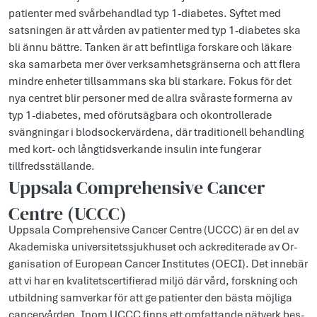
patienter med svårbehandlad typ 1-diabetes. Syftet med
satsningen är att vården av patienter med typ 1-diabetes ska
bli ännu bättre. Tanken är att befintliga forskare och läkare
ska samarbeta mer över verksamhetsgränserna och att flera
mindre enheter tillsammans ska bli starkare. Fokus för det
nya centret blir personer med de allra svåraste formerna av
typ 1-diabetes, med oförutsägbara och okontrollerade
svängningar i blodsockervärdena, där traditionell behandling
med kort- och långtidsverkande insulin inte fungerar
tillfredsställande.
Upp­sala Comp­rehen­sive Can­cer
Cent­re (UCCC)
Upp­sala Comp­rehen­sive Can­cer Cent­re (UCCC) är en del av
Akademis­ka univer­sitetss­jukhuset och ack­rediterade av Or­
ganisati­on of Eu­ropean Can­cer Ins­titutes (OECI). Det in­nebär
att vi har en kvalitets­certifie­rad miljö där vård, forsk­n­ing och
ut­bildn­ing sam­verkar för att ge patien­ter den bästa möj­liga
can­cervår­den. Inom UCCC finns ett om­fattan­de nät­verk bes­