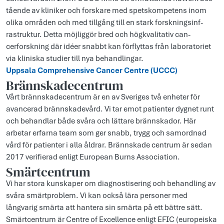
tåen­de av kliniker och fors­kare med spets­kompetens inom
olika om­råden och med till­gång till en stark forsk­n­ingsinf­
rastruk­tur. Detta möj­liggör bred och högk­valitativ can­
cerforsk­n­ing där idéer snabbt kan förf­lyttas från laboratoriet
via klinis­ka studier till nya behand­lingar.
Upp­sala Comp­rehen­sive Can­cer Cent­re (UCCC)
Bränns­kadecent­rum
Vårt brännskadecentrum är en av Sveriges två enheter för
avancerad brännskadevård. Vi tar emot patienter dygnet runt
och behandlar både svåra och lättare brännskador. Här
arbetar erfarna team som ger snabb, trygg och samordnad
vård för patienter i alla åldrar. Brännskade centrum är sedan
2017 verifie­rad en­ligt Eu­ropean Burns As­socia­ti­on.
Smärtcentrum
Vi har stora kunskaper om diagnostisering och behandling av
svåra smärtproblem. Vi kan också lära personer med
långvarig smärta att hantera sin smärta på ett bättre sätt.
Smärt­centrum är Cent­re of Ex­cellen­ce en­ligt EFIC (eu­ropeis­ka