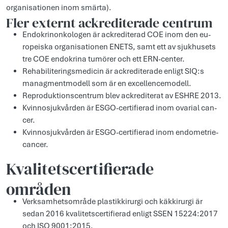
or­ganisatio­nen inom smär­ta).
Fler ex­ternt ack­rediterade cent­rum
En­dokrinon­kologen är ack­rediterad COE inom den eu­
ropeis­ka or­ganisatio­nen ENETS, samt ett av ­sjuk­husets
tre COE en­dokrina tumörer och ett ERN-cen­ter.
Rehabiliterings­medicin är ack­rediterade en­ligt SIQ:s
manag­mentmodell som är en ex­cellen­cemodell.
Rep­roduk­ti­ons­centrum blev ack­rediterat av ESHRE 2013.
Kvin­no­sjuk­vården är ESGO-cer­tifie­rad inom ovarial can­
cer.
Kvin­no­sjuk­vården är ESGO-cer­tifie­rad inom en­domet­rie­
can­cer.
Kvalitetscertifierade
områden
Verk­samhet­sområde plas­tikkirur­gi och käk­kirur­gi är
sedan 2016 kvalitets­certifie­rad en­ligt SSEN 15224:2017
och ISO 9001:2015.