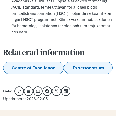
Akademis­ka ­sjuk­huset i Upp­sala är ack­rediterat en­ligt
JACIE-stan­dard, femte ut­gåvan för al­logen blods­
tamcellst­ransplan­tati­on (HSCT). Föl­jan­de verk­samheter
ingår i HSCT-prog­rammet: Klinisk verk­samhet: sek­tio­nen
för hematologi, sek­tio­nen för blod och tumörs­jukdomar
hos barn.
Relaterad information
Centre of Excellence
Expertcentrum
Dela:
Kopiera länk
Skriv ut
Dela via e-post
Dela på Facebook
Dela på X
Dela på LinkedIn
Uppdaterad: 2026-02-05