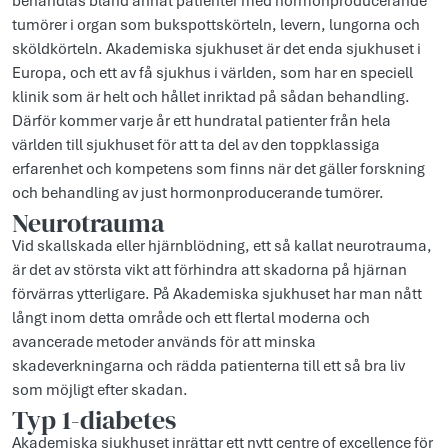
behandlas bland annat patienter med hormonproducerande
tumörer i organ som bukspottskörteln, levern, lungorna och
sköldkörteln. Akademiska sjukhuset är det enda sjukhuset i
Europa, och ett av få sjukhus i världen, som har en speciell
klinik som är helt och hållet inriktad på sådan behandling.
Därför kommer varje år ett hundratal patienter från hela
världen till sjukhuset för att ta del av den toppklassiga
erfarenhet och kompetens som finns när det gäller forskning
och behandling av just hormonproducerande tumörer.
Neurotrauma
Vid skallskada eller hjärnblödning, ett så kallat neurotrauma,
är det av största vikt att förhindra att skadorna på hjärnan
förvärras ytterligare. På Akademiska sjukhuset har man nått
långt inom detta område och ett flertal moderna och
avancerade metoder används för att minska
skadeverkningarna och rädda patienterna till ett så bra liv
som möjligt efter skadan.
Typ 1-diabetes
Akademiska sjukhuset inrättar ett nytt centre of excellence för