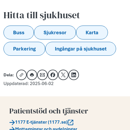
Hitta till sjukhuset
Buss
Sjukresor
Karta
Parkering
Ingångar på sjukhuset
Dela:
Kopiera länk
Skriv ut
Dela via e-post
Dela på Facebook
Dela på X
Dela på LinkedIn
Uppdaterad: 2025-06-02
Patientstöd och tjänster
1177 E-tjänster (1177.se)
Mottagningar och avdelningar