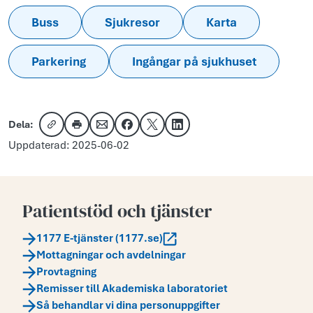
Buss
Sjukresor
Karta
Parkering
Ingångar på sjukhuset
Dela:
Kopiera länk
Skriv ut
Dela via e-post
Dela på Facebook
Dela på X
Dela på LinkedIn
Uppdaterad: 2025-06-02
Patientstöd och tjänster
1177 E-tjänster (1177.se)
Mottagningar och avdelningar
Provtagning
Remisser till Akademiska laboratoriet
Så behandlar vi dina personuppgifter