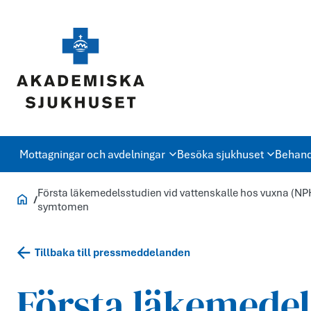
Mottagningar och avdelningar
Besöka sjukhuset
Behand
Första läkemedelsstudien vid vattenskalle hos vuxna (NP
Akademiska.se
symtomen
Tillbaka till pressmeddelanden
Första läkemedel