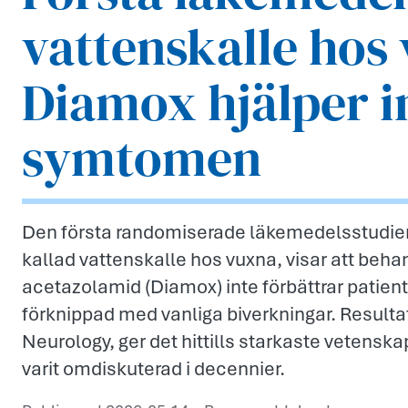
vattenskalle hos
Diamox hjälper i
symtomen
Den första randomiserade läkemedelsstudien
kallad vattenskalle hos vuxna, visar att beh
acetazolamid (Diamox) inte förbättrar pati
förknippad med vanliga biverkningar. Resulta
Neurology, ger det hittills starkaste vetensk
varit omdiskuterad i decennier.