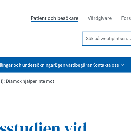
Patient och besökare
Vårdgivare
Fors
Sök på webbplatsen...
lingar och undersökningar
Egen vårdbegäran
Kontakta oss
H): Diamox hjälper inte mot
sstudien vid