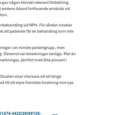
 gav någon kliniskt relevant förbättring.
g evidens ibland fortfarande används vid
tion.
tinbehandling vid NPH. För vården innebär
k att patienter får en behandling som inte
ingar i en mindre patientgrupp, men
ing. Däremot var biverkningar vanliga. Mer än
iverkningar, jämfört med åtta procent i
Studien visar inte bara att ett länge
å till att styra framtida forskning mot nya
IS1474-4422(26)00126-