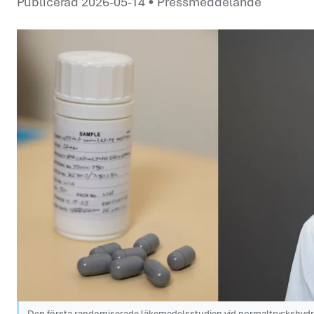
Publicerad 2026-05-14 • Pressmeddelande
Den första randomiserade läkemedelsstudien vid normaltryckshydr