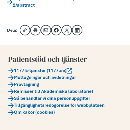
2/abstract
Dela:
Kopiera länk
Skriv ut
Dela via e-post
Dela på Facebook
Dela på X
Dela på LinkedIn
Patientstöd och tjänster
1177 E-tjänster (1177.se)
Mottagningar och avdelningar
Provtagning
Remisser till Akademiska laboratoriet
Så behandlar vi dina personuppgifter
Tillgänglighetsredogörelse för webbplatsen
Om kakor (cookies)