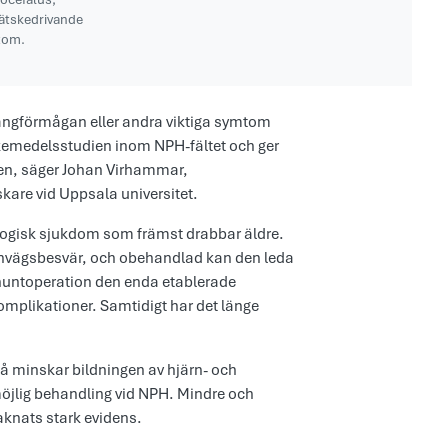
vätskedrivande
tom.
gångförmågan eller andra viktiga symtom
kemedelsstudien inom NPH-fältet och ger
ngen, säger Johan Virhammar,
kare vid Uppsala universitet.
ogisk sjukdom som främst drabbar äldre.
invägsbesvär, och obehandlad kan den leda
shuntoperation den enda etablerade
omplikationer. Samtidigt har det länge
å minskar bildningen av hjärn- och
möjlig behandling vid NPH. Mindre och
saknats stark evidens.