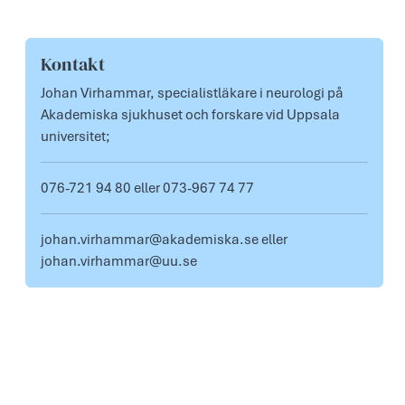
Kontakt
Om pressmeddelandet
Johan Virhammar, specialistläkare i neurologi på
Akademiska sjukhuset och forskare vid Uppsala
universitet;
076-721 94 80 eller 073-967 74 77
johan.virhammar@akademiska.se eller
johan.virhammar@uu.se