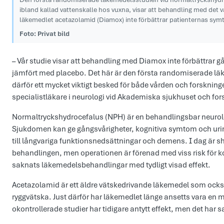
ibland kallad vattenskalle hos vuxna, visar att behandling med det 
läkemedlet acetazolamid (Diamox) inte förbättrar patienternas sym
Foto: Privat bild
– Vår studie visar att behandling med Diamox inte förbättrar 
jämfört med placebo. Det här är den första randomiserade lä
därför ett mycket viktigt besked för både vården och forskni
specialistläkare i neurologi vid Akademiska sjukhuset och fors
Normaltryckshydrocefalus (NPH) är en behandlingsbar neurol
Sjukdomen kan ge gångsvårigheter, kognitiva symtom och ur
till långvariga funktionsnedsättningar och demens. I dag är 
behandlingen, men operationen är förenad med viss risk för k
saknats läkemedelsbehandlingar med tydligt visad effekt.
Acetazolamid är ett äldre vätskedrivande läkemedel som ocks
ryggvätska. Just därför har läkemedlet länge ansetts vara en 
okontrollerade studier har tidigare antytt effekt, men det har 