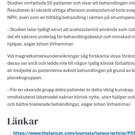
Studien omfattade 50 patienter och visar att behandlingen inte
Resultaten är särskilt viktiga eftersom acetazolamid trots sva
NPH, även som en tillfällig behandling i väntan på shuntopera
– Studien talar tydligt emot att acetazolamid används som ru
det ett säkrare underlag för behandlingsbeslut och minskad ris
hjälper, säger Johan Virhammar.
Vid magnetkameraundersökningar såg forskarna vissa förändr
dessa var små och ledde inte till någon tydlig klinisk förbättr
en tredjedel av patienterna avbröt behandlingen på grund av b
placebogruppen.
– För en växande grupp äldre patienter är detta viktig kunskap. 
omdiskuterat läkemedel saknar klinisk nytta, utan hjälper ocks
och bättre tolererade behandlingar, säger Johan Virhammar.
Länkar
https://www.thelancet.com/journals/laneur/article/PI