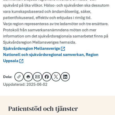
sjukvård på lika villkor. Hälso- och sjukvården ska dessutom
vara kunskapsbaserad och ändamålsenlig, säker,
patientfokuserad, effektiv och erbjudas i rimlig tid.
Varje region representeras av tre ledamöter och tre ersättare.
Protokoll från samverkansnämndens möten och mer
information om det sjukvårdsregionala samarbetet finns på
Sjukvårdsregion Mellansveriges hemsida.
Sjukvårdsregion Mellansverige
Nationell och sjukvårdsregional samverkan, Region
Uppsala
Dela:
Kopiera länk
Skriv ut
Dela via e-post
Dela på Facebook
Dela på X
Dela på LinkedIn
Uppdaterad: 2025-06-02
Patientstöd och tjänster