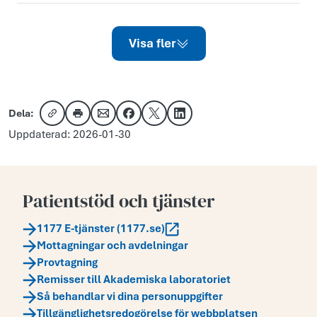
Visa fler
Dela:
Kopiera länk
Skriv ut
Dela via e-post
Dela på Facebook
Dela på X
Dela på LinkedIn
Uppdaterad: 2026-01-30
Patientstöd och tjänster
1177 E-tjänster (1177.se)
Mottagningar och avdelningar
Provtagning
Remisser till Akademiska laboratoriet
Så behandlar vi dina personuppgifter
Tillgänglighetsredogörelse för webbplatsen