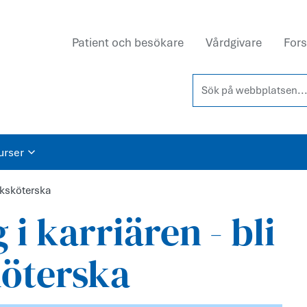
Patient och besökare
Vårdgivare
Fors
Sök på webbplatsen...
urser
ksköterska
 i karriären - bli
köterska