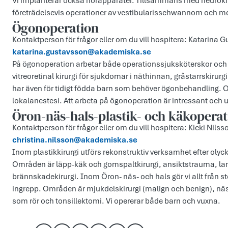
Vi implanterar också hörapparater. Tillsammans med neuroki
företrädelsevis operationer av vestibularisschwannom och 
Ögonoperation
Kontaktperson för frågor eller om du vill hospitera: Katarina
katarina.gustavsson@akademiska.se
På ögonoperation arbetar både operationssjuksköterskor och 
vitreoretinal kirurgi för sjukdomar i näthinnan, gråstarrskirur
har även för tidigt födda barn som behöver ögonbehandling. Ope
lokalanestesi. Att arbeta på ögonoperation är intressant och 
Öron-näs-hals-plastik- och käkoperat
Kontaktperson för frågor eller om du vill hospitera: Kicki Nils
christina.nilsson@akademiska.se
Inom plastikkirurgi utförs rekonstruktiv verksamhet efter olyck
Områden är läpp-käk och gomspaltkirurgi, ansiktstrauma, lam
brännskadekirurgi. Inom Öron- näs- och hals gör vi allt från s
ingrepp. Områden är mjukdelskirurgi (malign och benign), näsk
som rör och tonsillektomi. Vi opererar både barn och vuxna.