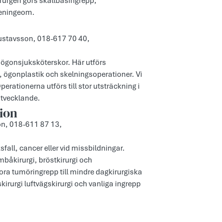
rurgen görs skallbasingrepp,
meningeom.
 Gustavsson, 018-617 70 40,
ögonsjuksköterskor. Här utförs
gi, ögonplastik och skelningsoperationer. Vi
rationerna utförs till stor utsträckning i
utvecklande.
ion
son, 018-611 87 13,
sfall, cancer eller vid missbildningar.
båkirurgi, bröstkirurgi och
tora tumöringrepp till mindre dagkirurgiska
irurgi luftvägskirurgi och vanliga ingrepp