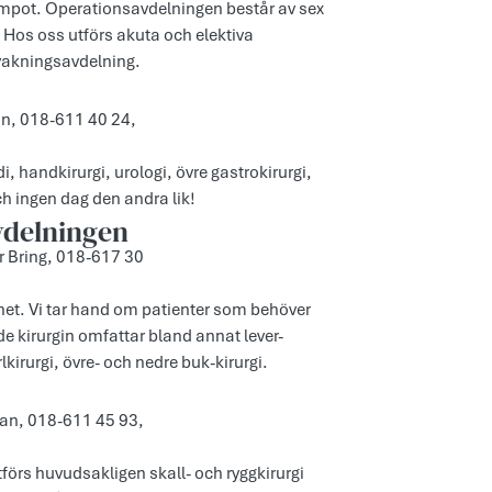
tempot. Operationsavdelningen består av sex
Hos oss utförs akuta och elektiva
pvakningsavdelning.
man, 018-611 40 24,
handkirurgi, urologi, övre gastrokirurgi,
ch ingen dag den andra lik!
vdelningen
er Bring, 018-617 30
het. Vi tar hand om patienter som behöver
de kirurgin omfattar bland annat lever-
lkirurgi, övre- och nedre buk-kirurgi.
man, 018-611 45 93,
tförs huvudsakligen skall- och ryggkirurgi