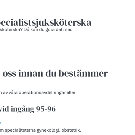
specialistsjuksköterska
juksköterska? Då kan du göra det med
os oss innan du bestämmer
on av våra operationsavdelningar eller
vid ingång 95-96
e
m specialiteterna gynekologi, obstetrik,