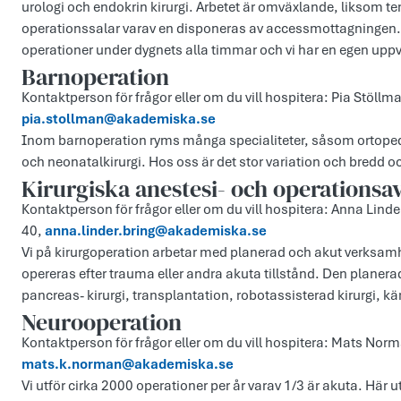
urologi och endokrin kirurgi. Arbetet är omväxlande, liksom 
operationssalar varav en disponeras av accessmottagningen. 
operationer under dygnets alla timmar och vi har en egen up
Barnoperation
Kontaktperson för frågor eller om du vill hospitera: Pia Stöll
pia.stollman@akademiska.se
Inom barnoperation ryms många specialiteter, såsom ortopedi, 
och neonatalkirurgi. Hos oss är det stor variation och bredd o
Kirurgiska anestesi- och operationsa
Kontaktperson för frågor eller om du vill hospitera: Anna Lind
40,
anna.linder.bring@akademiska.se
Vi på kirurgoperation arbetar med planerad och akut verksam
opereras efter trauma eller andra akuta tillstånd. Den planera
pancreas- kirurgi, transplantation, robotassisterad kirurgi, kär
Neurooperation
Kontaktperson för frågor eller om du vill hospitera: Mats Nor
mats.k.norman@akademiska.se
Vi utför cirka 2000 operationer per år varav 1/3 är akuta. Här u