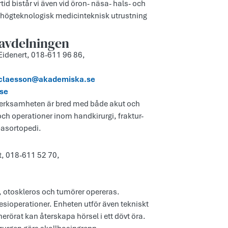
tid bistår vi även vid öron- näsa- hals- och
d högteknologisk medicinteknisk utrustning
savdelningen
 Eidenert, 018-611 96 86,
.claesson@akademiska.se
se
 Verksamheten är bred med både akut och
och operationer inom handkirurgi, fraktur-
 basortopedi.
st, 018-611 52 70,
, otoskleros och tumörer opereras.
sioperationer. Enheten utför även tekniskt
rörat kan återskapa hörsel i ett dövt öra.