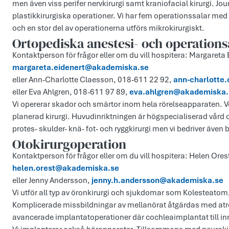
men även viss perifer nervkirurgi samt kraniofacial kirurgi. Jour
plastikkirurgiska operationer. Vi har fem operationssalar me
och en stor del av operationerna utförs mikrokirurgiskt.
Ortopediska anestesi- och operation
Kontaktperson för frågor eller om du vill hospitera: Margareta
margareta.eidenert@akademiska.se
eller Ann-Charlotte Claesson, 018-611 22 92,
ann-charlotte
eller Eva Ahlgren, 018-611 97 89,
eva.ahlgren@akademiska.
Vi opererar skador och smärtor inom hela rörelseapparaten.
planerad kirurgi. Huvudinriktningen är högspecialiserad vård 
protes- skulder- knä- fot- och ryggkirurgi men vi bedriver även
Otokirurgoperation
Kontaktperson för frågor eller om du vill hospitera: Helen Ore
helen.orest@akademiska.se
eller Jenny Andersson,
jenny.h.andersson@akademiska.se
Vi utför all typ av öronkirurgi och sjukdomar som Kolesteatom
Komplicerade missbildningar av mellanörat åtgärdas med atre
avancerade implantatoperationer där cochleaimplantat till inne