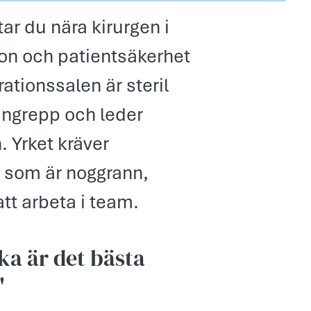
r du nära kirurgen i
ion och patientsäkerhet
rationssalen är steril
 ingrepp och leder
 Yrket kräver
g som är noggrann,
tt arbeta i team.
ka är det bästa
"