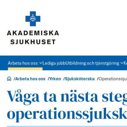
Arbeta hos oss
Lediga jobb
Utbildning och tjänstgöring
K
Jobb och utbildning
Arbeta hos oss
Yrken
Sjuksköterska
Operationssju
Våga ta nästa steg
operationssjuks