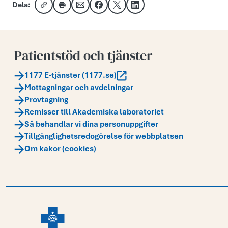
Dela:
Kopiera länk
Skriv ut
Dela via e-post
Dela på Facebook
Dela på X
Dela på LinkedIn
Patientstöd och tjänster
1177 E-tjänster (1177.se)
Mottagningar och avdelningar
Provtagning
Remisser till Akademiska laboratoriet
Så behandlar vi dina personuppgifter
Tillgänglighetsredogörelse för webbplatsen
Om kakor (cookies)