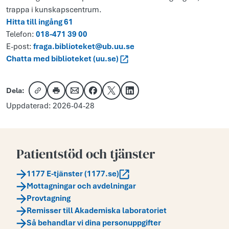
trappa i kunskapscentrum.
Hitta till ingång 61
Telefon:
018-471 39 00
E-post:
fraga.biblioteket@ub.uu.se
Chatta med biblioteket (uu.se)
Dela:
Kopiera länk
Skriv ut
Dela via e-post
Dela på Facebook
Dela på X
Dela på LinkedIn
Uppdaterad: 2026-04-28
Patientstöd och tjänster
1177 E-tjänster (1177.se)
Mottagningar och avdelningar
Provtagning
Remisser till Akademiska laboratoriet
Så behandlar vi dina personuppgifter