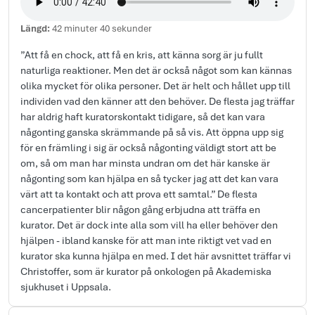
Längd:
42 minuter 40 sekunder
”Att få en chock, att få en kris, att känna sorg är ju fullt
naturliga reaktioner. Men det är också något som kan kännas
olika mycket för olika personer. Det är helt och hållet upp till
individen vad den känner att den behöver. De flesta jag träffar
har aldrig haft kuratorskontakt tidigare, så det kan vara
någonting ganska skrämmande på så vis. Att öppna upp sig
för en främling i sig är också någonting väldigt stort att be
om, så om man har minsta undran om det här kanske är
någonting som kan hjälpa en så tycker jag att det kan vara
värt att ta kontakt och att prova ett samtal.” De flesta
cancerpatienter blir någon gång erbjudna att träffa en
kurator. Det är dock inte alla som vill ha eller behöver den
hjälpen - ibland kanske för att man inte riktigt vet vad en
kurator ska kunna hjälpa en med. I det här avsnittet träffar vi
Christoffer, som är kurator på onkologen på Akademiska
sjukhuset i Uppsala.