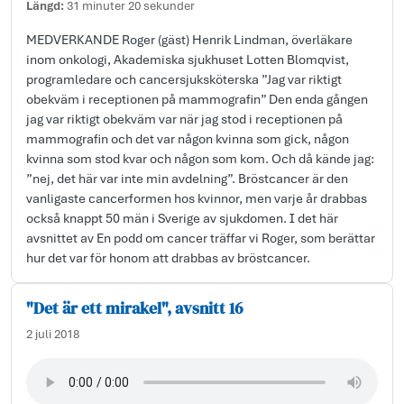
Längd:
31 minuter 20 sekunder
MEDVERKANDE Roger (gäst) Henrik Lindman, överläkare
inom onkologi, Akademiska sjukhuset Lotten Blomqvist,
programledare och cancersjuksköterska ”Jag var riktigt
obekväm i receptionen på mammografin” Den enda gången
jag var riktigt obekväm var när jag stod i receptionen på
mammografin och det var någon kvinna som gick, någon
kvinna som stod kvar och någon som kom. Och då kände jag:
”nej, det här var inte min avdelning”. Bröstcancer är den
vanligaste cancerformen hos kvinnor, men varje år drabbas
också knappt 50 män i Sverige av sjukdomen. I det här
avsnittet av En podd om cancer träffar vi Roger, som berättar
hur det var för honom att drabbas av bröstcancer.
"Det är ett mirakel", avsnitt 16
2 juli 2018