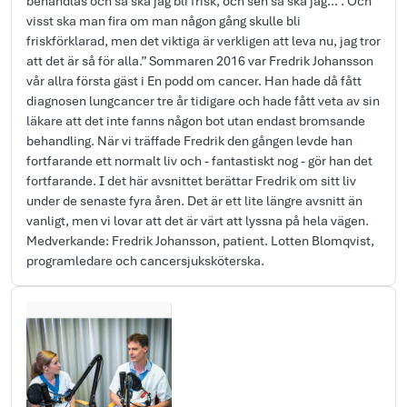
behandlas och så ska jag bli frisk, och sen så ska jag…”. Och
visst ska man fira om man någon gång skulle bli
friskförklarad, men det viktiga är verkligen att leva nu, jag tror
att det är så för alla.” Sommaren 2016 var Fredrik Johansson
vår allra första gäst i En podd om cancer. Han hade då fått
diagnosen lungcancer tre år tidigare och hade fått veta av sin
läkare att det inte fanns någon bot utan endast bromsande
behandling. När vi träffade Fredrik den gången levde han
fortfarande ett normalt liv och - fantastiskt nog - gör han det
fortfarande. I det här avsnittet berättar Fredrik om sitt liv
under de senaste fyra åren. Det är ett lite längre avsnitt än
vanligt, men vi lovar att det är värt att lyssna på hela vägen.
Medverkande: Fredrik Johansson, patient. Lotten Blomqvist,
programledare och cancersjuksköterska.