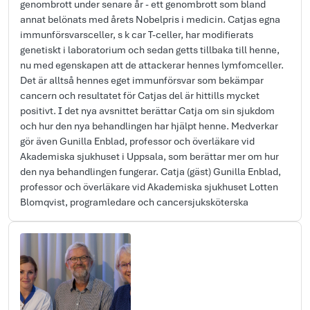
genombrott under senare år - ett genombrott som bland
annat belönats med årets Nobelpris i medicin. Catjas egna
immunförsvarsceller, s k car T-celler, har modifierats
genetiskt i laboratorium och sedan getts tillbaka till henne,
nu med egenskapen att de attackerar hennes lymfomceller.
Det är alltså hennes eget immunförsvar som bekämpar
cancern och resultatet för Catjas del är hittills mycket
positivt. I det nya avsnittet berättar Catja om sin sjukdom
och hur den nya behandlingen har hjälpt henne. Medverkar
gör även Gunilla Enblad, professor och överläkare vid
Akademiska sjukhuset i Uppsala, som berättar mer om hur
den nya behandlingen fungerar. Catja (gäst) Gunilla Enblad,
professor och överläkare vid Akademiska sjukhuset Lotten
Blomqvist, programledare och cancersjuksköterska