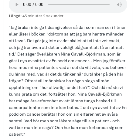
Längd:
45 minuter 2 sekunder
"Jag brukar inte ge tidsangivelser så där som man ser i filmer
eller läser i böcker, ”doktorn sa att jag bara har tre månader
att leva”. Det gör jag inte av det skälet att vi inte vet exakt,
och jag tror även att det är väldigt plågsamt att få en utmätt
tid." Det säger överläkaren Nina Cavalli-Björkman, som är
gäst i nya avsnittet av En podd om cancer. - Men jag försöker
höra med mina patienter: vad är det du vill veta, vad behöver
du hinna med, vad är det du tänker när du tänker på den här
frågan? Oftast vill människor ha någon slags allmän
uppfattning om ”hur allvarligt är det här?”. Och då måste vi
kunna prata om det, fortsätter hon. Nina Cavalli-Björkman
har många års erfarenhet av att lämna tunga besked till
cancerpatienter som inte kan botas. I det nya avsnittet av En
podd om cancer berättar hon om sin erfarenhet av svåra
samtal. Vad bör man som läkare säga till sin patient - och
vad bör man inte säga? Och hur kan man förbereda sig som
patient?