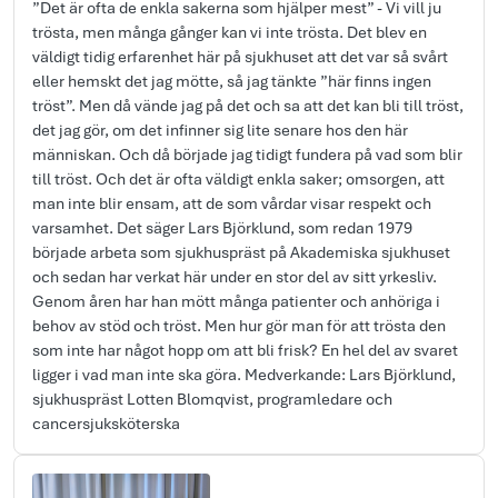
”Det är ofta de enkla sakerna som hjälper mest” - Vi vill ju
trösta, men många gånger kan vi inte trösta. Det blev en
väldigt tidig erfarenhet här på sjukhuset att det var så svårt
eller hemskt det jag mötte, så jag tänkte ”här finns ingen
tröst”. Men då vände jag på det och sa att det kan bli till tröst,
det jag gör, om det infinner sig lite senare hos den här
människan. Och då började jag tidigt fundera på vad som blir
till tröst. Och det är ofta väldigt enkla saker; omsorgen, att
man inte blir ensam, att de som vårdar visar respekt och
varsamhet. Det säger Lars Björklund, som redan 1979
började arbeta som sjukhuspräst på Akademiska sjukhuset
och sedan har verkat här under en stor del av sitt yrkesliv.
Genom åren har han mött många patienter och anhöriga i
behov av stöd och tröst. Men hur gör man för att trösta den
som inte har något hopp om att bli frisk? En hel del av svaret
ligger i vad man inte ska göra. Medverkande: Lars Björklund,
sjukhuspräst Lotten Blomqvist, programledare och
cancersjuksköterska