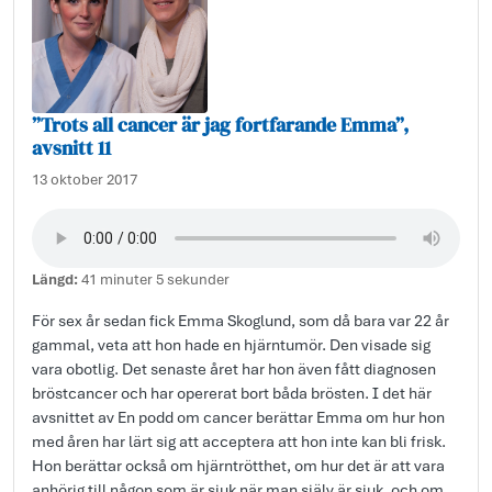
”Trots all cancer är jag fortfarande Emma”,
avsnitt 11
13 oktober 2017
Längd:
41 minuter 5 sekunder
För sex år sedan fick Emma Skoglund, som då bara var 22 år
gammal, veta att hon hade en hjärntumör. Den visade sig
vara obotlig. Det senaste året har hon även fått diagnosen
bröstcancer och har opererat bort båda brösten. I det här
avsnittet av En podd om cancer berättar Emma om hur hon
med åren har lärt sig att acceptera att hon inte kan bli frisk.
Hon berättar också om hjärntrötthet, om hur det är att vara
anhörig till någon som är sjuk när man själv är sjuk, och om