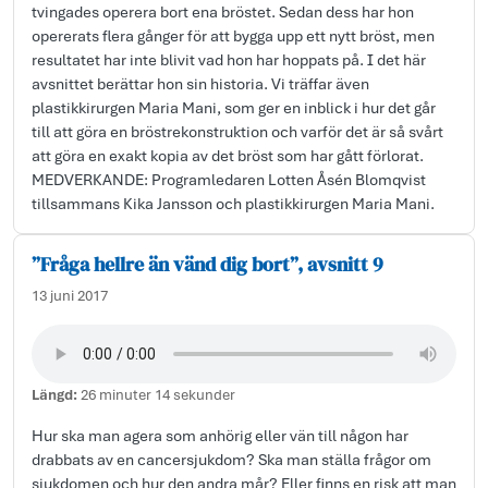
tvingades operera bort ena bröstet. Sedan dess har hon
opererats flera gånger för att bygga upp ett nytt bröst, men
resultatet har inte blivit vad hon har hoppats på. I det här
avsnittet berättar hon sin historia. Vi träffar även
plastikkirurgen Maria Mani, som ger en inblick i hur det går
till att göra en bröstrekonstruktion och varför det är så svårt
att göra en exakt kopia av det bröst som har gått förlorat.
MEDVERKANDE: Programledaren Lotten Åsén Blomqvist
tillsammans Kika Jansson och plastikkirurgen Maria Mani.
”Fråga hellre än vänd dig bort”, avsnitt 9
13 juni 2017
Längd:
26 minuter 14 sekunder
Hur ska man agera som anhörig eller vän till någon har
drabbats av en cancersjukdom? Ska man ställa frågor om
sjukdomen och hur den andra mår? Eller finns en risk att man