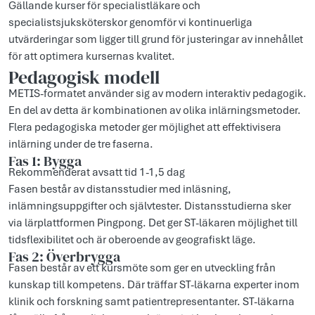
Gällande kurser för specialistläkare och
specialistsjuksköterskor genomför vi kontinuerliga
utvärderingar som ligger till grund för justeringar av innehållet
för att optimera kursernas kvalitet.
Pedagogisk modell
METIS-formatet använder sig av modern interaktiv pedagogik.
En del av detta är kombinationen av olika inlärningsmetoder.
Flera pedagogiska metoder ger möjlighet att effektivisera
inlärning under de tre faserna.
Fas 1: Bygga
Rekommenderat avsatt tid 1-1,5 dag
Fasen består av distansstudier med inläsning,
inlämningsuppgifter och självtester. Distansstudierna sker
via lärplattformen Pingpong. Det ger ST-läkaren möjlighet till
tidsflexibilitet och är oberoende av geografiskt läge.
Fas 2: Överbrygga
Fasen består av ett kursmöte som ger en utveckling från
kunskap till kompetens. Där träffar ST-läkarna experter inom
klinik och forskning samt patientrepresentanter. ST-läkarna