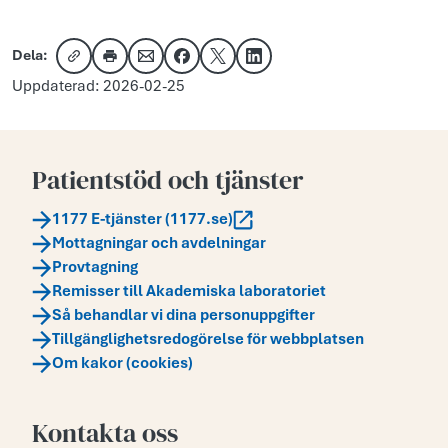
Dela:
Kopiera länk
Skriv ut
Dela via e-post
Dela på Facebook
Dela på X
Dela på LinkedIn
Uppdaterad: 2026-02-25
Patientstöd och tjänster
1177 E-tjänster (1177.se)
Mottagningar och avdelningar
Provtagning
Remisser till Akademiska laboratoriet
Så behandlar vi dina personuppgifter
Tillgänglighetsredogörelse för webbplatsen
Om kakor (cookies)
Kontakta oss