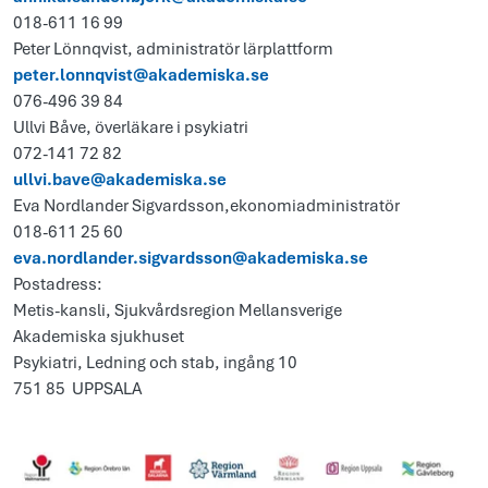
018-611 16 99
Peter Lönnqvist, administratör lärplattform
peter.lonnqvist@akademiska.se
076-496 39 84
Ullvi Båve, överläkare i psykiatri
072-141 72 82
ullvi.bave@akademiska.se
Eva Nordlander Sigvardsson,ekonomiadministratör
018-611 25 60
eva.nordlander.sigvardsson@akademiska.se
Postadress:
Metis-kansli, Sjukvårdsregion Mellansverige
Akademiska sjukhuset
Psykiatri, Ledning och stab, ingång 10
751 85 UPPSALA