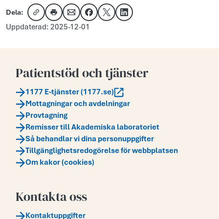
Dela:
Kopiera länk
Skriv ut
Dela via e-post
Dela på Facebook
Dela på X
Dela på LinkedIn
Uppdaterad: 2025-12-01
Patientstöd och tjänster
1177 E-tjänster (1177.se)
Mottagningar och avdelningar
Provtagning
Remisser till Akademiska laboratoriet
Så behandlar vi dina personuppgifter
Tillgänglighetsredogörelse för webbplatsen
Om kakor (cookies)
Kontakta oss
Kontaktuppgifter