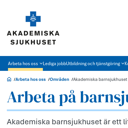
Arbeta hos oss
Lediga jobb
Utbildning och tjänstgöring
K
Jobb och utbildning
Arbeta hos oss
Områden
Akademiska barnsjukhuset
Arbeta på barns
Akademiska barnsjukhuset är ett lit