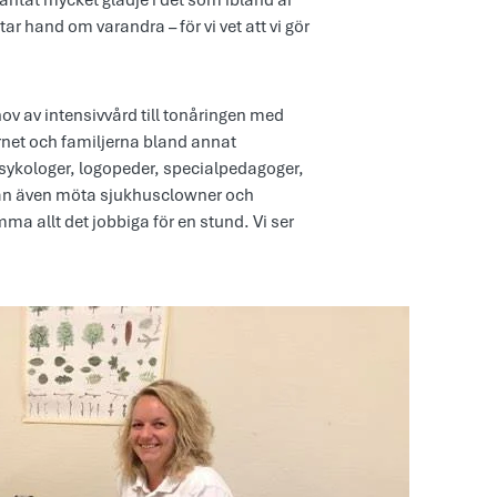
väntat mycket glädje i det som ibland är
ar hand om varandra – för vi vet att vi gör
ehov av intensivvård till tonåringen med
rnet och familjerna bland annat
 psykologer, logopeder, specialpedagoger,
kan även möta sjukhusclowner och
a allt det jobbiga för en stund. Vi ser