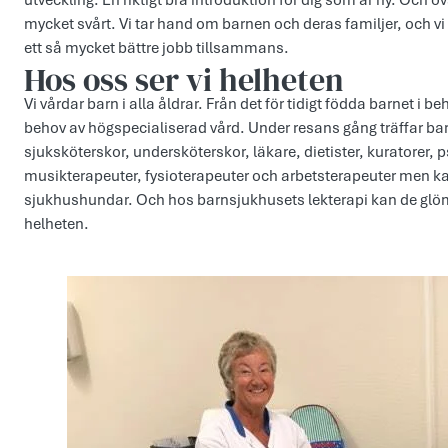
utveckling. En riktigt bra introduktion för dig som är ny. Och o
mycket svårt. Vi tar hand om barnen och deras familjer, och vi t
ett så mycket bättre jobb tillsammans.
Hos oss ser vi helheten
Vi vårdar barn i alla åldrar. Från det för tidigt födda barnet i b
behov av högspecialiserad vård. Under resans gång träffar ba
sjuksköterskor, undersköterskor, läkare, dietister, kuratorer,
musikterapeuter, fysioterapeuter och arbetsterapeuter men 
sjukhushundar. Och hos barnsjukhusets lekterapi kan de glömm
helheten.