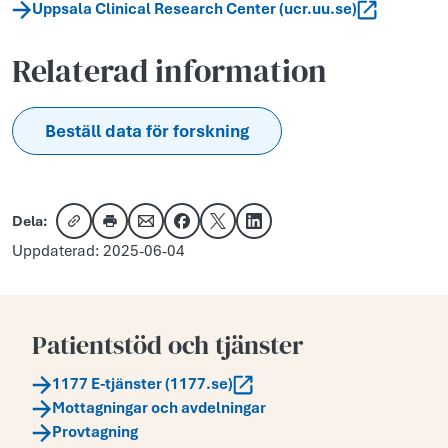
Uppsala Clinical Research Center (ucr.uu.se)
Relaterad information
Beställ data för forskning
Dela:
Kopiera länk
Skriv ut
Dela via e-post
Dela på Facebook
Dela på X
Dela på LinkedIn
Uppdaterad: 2025-06-04
Patientstöd och tjänster
1177 E-tjänster (1177.se)
Mottagningar och avdelningar
Provtagning