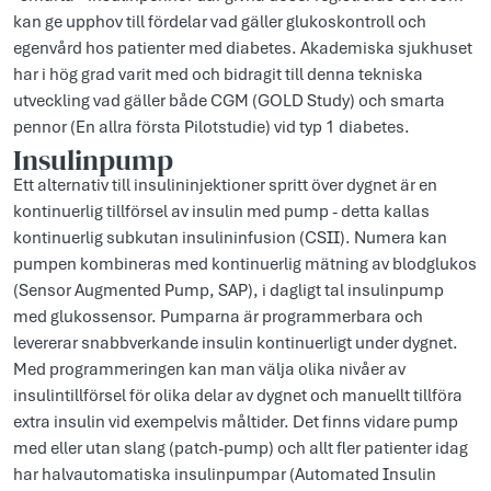
kan ge upphov till fördelar vad gäller glukoskontroll och
egenvård hos patienter med diabetes. Akademiska sjukhuset
har i hög grad varit med och bidragit till denna tekniska
utveckling vad gäller både CGM (GOLD Study) och smarta
pennor (En allra första Pilotstudie) vid typ 1 diabetes.
Insulinpump
Ett alternativ till insulininjektioner spritt över dygnet är en
kontinuerlig tillförsel av insulin med pump - detta kallas
kontinuerlig subkutan insulininfusion (CSII). Numera kan
pumpen kombineras med kontinuerlig mätning av blodglukos
(Sensor Augmented Pump, SAP), i dagligt tal insulinpump
med glukossensor. Pumparna är programmerbara och
levererar snabbverkande insulin kontinuerligt under dygnet.
Med programmeringen kan man välja olika nivåer av
insulintillförsel för olika delar av dygnet och manuellt tillföra
extra insulin vid exempelvis måltider. Det finns vidare pump
med eller utan slang (patch-pump) och allt fler patienter idag
har halvautomatiska insulinpumpar (Automated Insulin