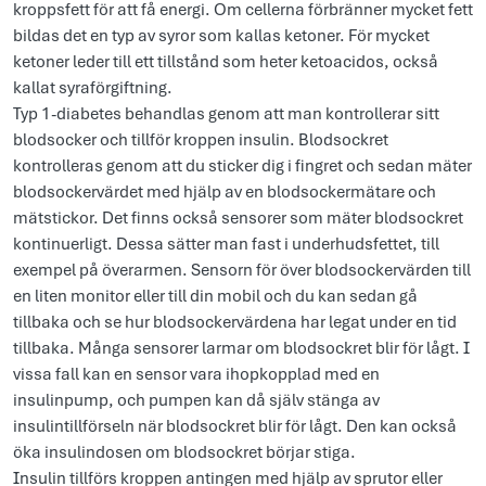
kroppsfett för att få energi. Om cellerna förbränner mycket fett
bildas det en typ av syror som kallas ketoner. För mycket
ketoner leder till ett tillstånd som heter ketoacidos, också
kallat syraförgiftning.
Typ 1-diabetes behandlas genom att man kontrollerar sitt
blodsocker och tillför kroppen insulin. Blodsockret
kontrolleras genom att du sticker dig i fingret och sedan mäter
blodsockervärdet med hjälp av en blodsockermätare och
mätstickor. Det finns också sensorer som mäter blodsockret
kontinuerligt. Dessa sätter man fast i underhudsfettet, till
exempel på överarmen. Sensorn för över blodsockervärden till
en liten monitor eller till din mobil och du kan sedan gå
tillbaka och se hur blodsockervärdena har legat under en tid
tillbaka. Många sensorer larmar om blodsockret blir för lågt. I
vissa fall kan en sensor vara ihopkopplad med en
insulinpump, och pumpen kan då själv stänga av
insulintillförseln när blodsockret blir för lågt. Den kan också
öka insulindosen om blodsockret börjar stiga.
Insulin tillförs kroppen antingen med hjälp av sprutor eller