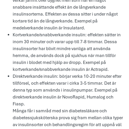
verkar jämnt över dygnet men som har en något
snabbare insättande effekt än de långverkande
insulinsorterna. Effekten av dessa sitter i under något
kortare tid än de långverkande. Exempel på
medelverkande insulin är Insulatard.
Kortverkande/snabbverkande insulin: effekten sätter in
inom 30 minuter och varar upp till 7-8 timmar. Dessa
insulinsorter har blivit mindre vanliga att använda
hemma, de används dock på sjukhus när man tillför
insulin i blodet med hjälp av dropp. Exempel på
kortverkande/snabbverkande insulin är Actrapid.
Direktverkande insulin: börjar verka 10-20 minuter efter
tillförsel, och effekten varar i cirka 3-5 timmar. Det är
denna typ som används i insulinpumpar. Exempel på
direktverkande insulin är NovoRapid, Humalog och
Fiasp.
Många får i samråd med sin diabetesläkare och
diabetessjuksköterska prova sig fram mellan olika typer
av insulinsorter och behandlingsregim för att uppnå väl