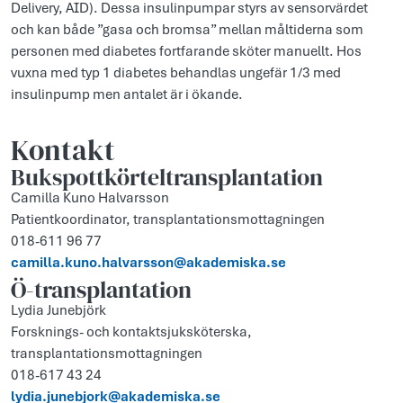
Delivery, AID). Dessa insulinpumpar styrs av sensorvärdet
och kan både ”gasa och bromsa” mellan måltiderna som
personen med diabetes fortfarande sköter manuellt. Hos
vuxna med typ 1 diabetes behandlas ungefär 1/3 med
insulinpump men antalet är i ökande.
Kontakt
Bukspottkörteltransplantation
Camilla Kuno Halvarsson
Patientkoordinator, transplantationsmottagningen
018-611 96 77
camilla.kuno.halvarsson@akademiska.se
Ö-transplantation
Lydia Junebjörk
Forsknings- och kontaktsjuksköterska,
transplantationsmottagningen
018-617 43 24
lydia.junebjork@akademiska.se