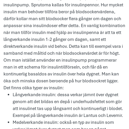
insulinpump. Sprutorna kallas för insulinpennor. Hur mycket
insulin man behöver tillföra beror på blodsockervärdena,
därför kollar man sitt blodsocker flera gånger om dagen och
anpassar sina insulindoser efter detta. En vanlig kombination
när man tillför insulin med hjälp av insulinpenna är att ta ett
långverkande insulin 1-2 gånger om dagen, samt ett
direktverkande insulin vid behov. Detta kan till exempel vara i
samband med måltid och när blodsockervärdet är för högt.
Om man istället använder en insulinpump programmerar
man in ett schema för insulintillförseln, och får då en
kontinuerlig basaldos av insulin över hela dygnet. Man kan
öka och minska dosen beroende på hur blodsockret ligger.
Det finns olika typer av insulin:
Långverkande insulin: dessa verkar jämnt över dygnet
genom att det bildas en depå i underhudsfettet som gör
att insulinet tas upp långsamt och kontinuerligt i blodet.
Exempel på långverkande insulin är Lantus och Levemir.
Medelverkande insulin: också en typ av insulin som