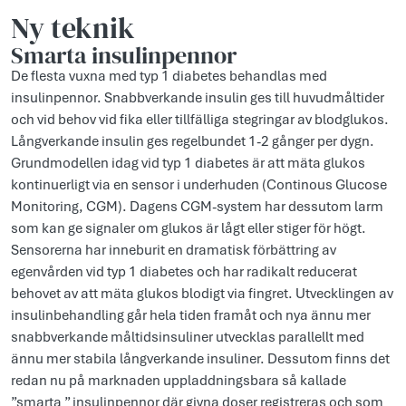
Ny teknik
Smarta insulinpennor
De flesta vuxna med typ 1 diabetes behandlas med
insulinpennor. Snabbverkande insulin ges till huvudmåltider
och vid behov vid fika eller tillfälliga stegringar av blodglukos.
Långverkande insulin ges regelbundet 1-2 gånger per dygn.
Grundmodellen idag vid typ 1 diabetes är att mäta glukos
kontinuerligt via en sensor i underhuden (Continous Glucose
Monitoring, CGM). Dagens CGM-system har dessutom larm
som kan ge signaler om glukos är lågt eller stiger för högt.
Sensorerna har inneburit en dramatisk förbättring av
egenvården vid typ 1 diabetes och har radikalt reducerat
behovet av att mäta glukos blodigt via fingret. Utvecklingen av
insulinbehandling går hela tiden framåt och nya ännu mer
snabbverkande måltidsinsuliner utvecklas parallellt med
ännu mer stabila långverkande insuliner. Dessutom finns det
redan nu på marknaden uppladdningsbara så kallade
”smarta ” insulinpennor där givna doser registreras och som