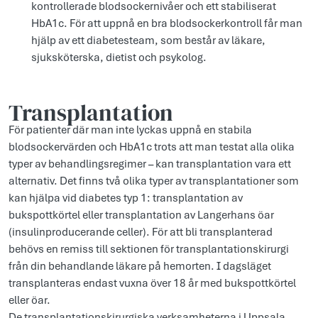
kontrollerade blodsockernivåer och ett stabiliserat
HbA1c. För att uppnå en bra blodsockerkontroll får man
hjälp av ett diabetesteam, som består av läkare,
sjuksköterska, dietist och psykolog.
Transplantation
För patienter där man inte lyckas uppnå en stabila
blodsockervärden och HbA1c trots att man testat alla olika
typer av behandlingsregimer – kan transplantation vara ett
alternativ. Det finns två olika typer av transplantationer som
kan hjälpa vid diabetes typ 1: transplantation av
bukspottkörtel eller transplantation av Langerhans öar
(insulinproducerande celler). För att bli transplanterad
behövs en remiss till sektionen för transplantationskirurgi
från din behandlande läkare på hemorten. I dagsläget
transplanteras endast vuxna över 18 år med bukspottkörtel
eller öar.
De transplantationskirurgiska verksamheterna i Uppsala,