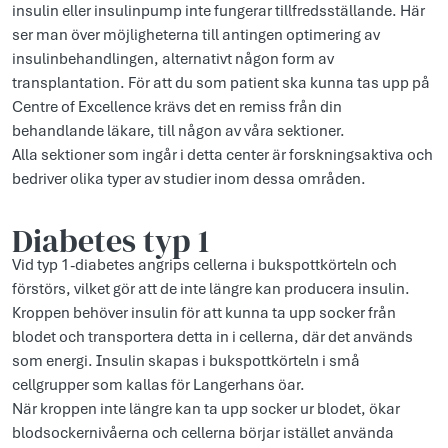
insulin eller insulinpump inte fungerar tillfredsställande. Här
ser man över möjligheterna till antingen optimering av
insulinbehandlingen, alternativt någon form av
transplantation. För att du som patient ska kunna tas upp på
Centre of Excellence krävs det en remiss från din
behandlande läkare, till någon av våra sektioner.
Alla sektioner som ingår i detta center är forskningsaktiva och
bedriver olika typer av studier inom dessa områden.
Diabetes typ 1
Vid typ 1-diabetes angrips cellerna i bukspottkörteln och
förstörs, vilket gör att de inte längre kan producera insulin.
Kroppen behöver insulin för att kunna ta upp socker från
blodet och transportera detta in i cellerna, där det används
som energi. Insulin skapas i bukspottkörteln i små
cellgrupper som kallas för Langerhans öar.
När kroppen inte längre kan ta upp socker ur blodet, ökar
blodsockernivåerna och cellerna börjar istället använda