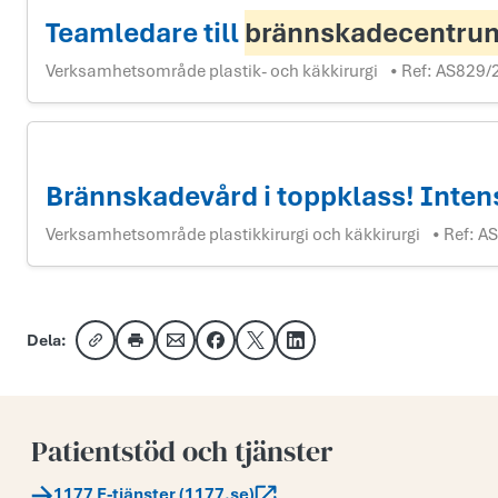
Teamledare till
brännskadecentru
Verksamhetsområde plastik- och käkkirurgi
Ref:
AS829/
•
Brännskadevård i toppklass! Intens
Verksamhetsområde plastikkirurgi och käkkirurgi
Ref:
AS
•
Dela:
Kopiera länk
Skriv ut
Dela via e-post
Dela på Facebook
Dela på X
Dela på LinkedIn
Patientstöd och tjänster
1177 E-tjänster (1177.se)